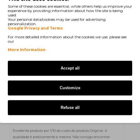
HP LaserJet Pro MFP M 227 Series
Some of these cookies are essential, while others help us improve your
experience by providing information about how the site is being
used.
HP LaserJet Pro M 118 dw
Your personal data/cookies may be used for advertising
personalization.
Google Privacy and Terms
HP LaserJet Pro MFP M 148 dw
For more detailed information about the cookies we use, please see
our
HP LaserJet Pro MFP M 148 fdw
More Information
HP LaserJet Pro MFP M 148 fw
HP LaserJet Pro MFP M 148 Series
Accept all
HP LaserJet Pro MFP M 149 fdw
Customize
HP LaserJet Pro MFP M 149 fw
Refuse all
N. Rogério
on 24/02/2026
Excelente produto por 1/10 do custo do produto Original. A
qualidade é praticamente a mesma. Não consigo encontrar