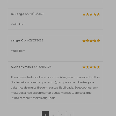
G. Serge
on 20/03/2025
Muito bom
serge G
on 05/03/2025
Muito bom
A. Anonymous
on 10/11/2023
Já uso estes tinteiros há vários anos. Aliás, esta impressora Brother
(é a terceira ou quarta que tenho), porque a sua robustez para
trabalhos de muita tiragem, e a sua fiabilidade, &quot;obrigaram-
me&quot; a não experimentar outras marcas. Claro está, que
utilizo sempre tinteiros origunais