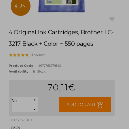
4 UN.
4 Original Ink Cartridges, Brother LC-
favorite
3217 Black + Color ~ 550 pages
11 reviews
Product Code:
4977766779142
Availability:
In Stock
70,11€
Qty:
add_shopping_cart
ADD TO CART
Ex Tax: 57,00€
TAGS: